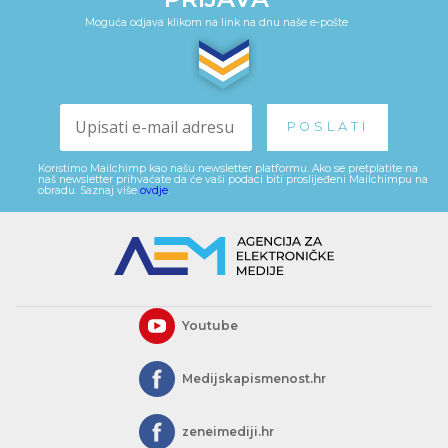
Moguća odjava klikom na link na dnu naše e-pošte
Koristimo Mailchimp kao našu newsletter platformu. Ako se pretplatite na
naš newsletter prihvaćate da će vaši podaci biti proslijeđeni Mailchimpu na
obradu. Saznaj više
ovdje
.
Youtube
Medijskapismenost.hr
zeneimediji.hr