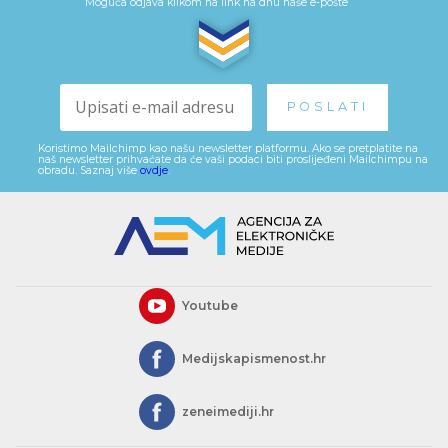
Moguća odjava klikom na link na dnu naše e-pošte
Koristimo Mailchimp kao našu newsletter platformu. Ako se pretplatite na
naš newsletter prihvaćate da će vaši podaci biti proslijeđeni Mailchimpu na
obradu. Saznaj više
ovdje
.
Youtube
Medijskapismenost.hr
zeneimediji.hr