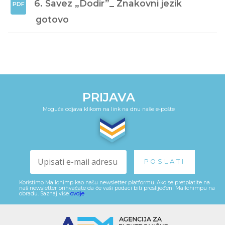
6. Savez „Dodir”_ Znakovni jezik 
gotovo
PRIJAVA
Moguća odjava klikom na link na dnu naše e-pošte
Koristimo Mailchimp kao našu newsletter platformu. Ako se pretplatite na
naš newsletter prihvaćate da će vaši podaci biti proslijeđeni Mailchimpu na
obradu. Saznaj više
ovdje
.