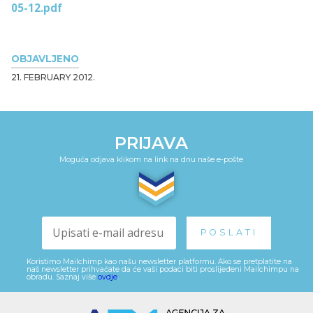
05-12.pdf
OBJAVLJENO
21. FEBRUARY 2012.
PRIJAVA
Moguća odjava klikom na link na dnu naše e-pošte
Koristimo Mailchimp kao našu newsletter platformu. Ako se pretplatite na
naš newsletter prihvaćate da će vaši podaci biti proslijeđeni Mailchimpu na
obradu. Saznaj više
ovdje
.