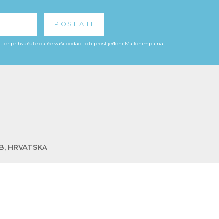
ter prihvaćate da će vaši podaci biti proslijeđeni Mailchimpu na
EB, HRVATSKA