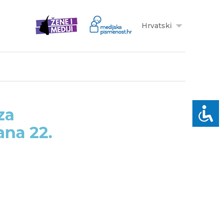
Hrvatski
za
ana 22.