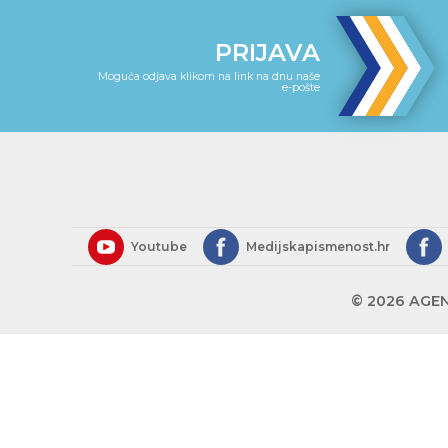
PRIJAVA
Moguća odjava klikom na link na dnu naše
e-pošte
Youtube
Medijskapismenost.hr
© 2026 AGEN