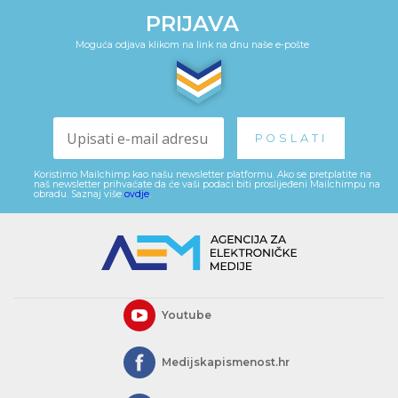
PRIJAVA
Moguća odjava klikom na link na dnu naše e-pošte
Koristimo Mailchimp kao našu newsletter platformu. Ako se pretplatite na
naš newsletter prihvaćate da će vaši podaci biti proslijeđeni Mailchimpu na
obradu. Saznaj više
ovdje
.
Youtube
Medijskapismenost.hr