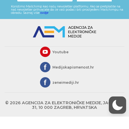
Koristimo Mailchimp kao našu newsletter platformu. Ako se pretplatite na
naš newsletter prihvaćate da će vaši podaci biti proslijeđeni Mailchimpu na
obradu. Saznaj više
ovdje
.
Youtube
Medijskapismenost.hr
zeneimediji.hr
© 2026 AGENCIJA ZA ELEKTRONIČKE MEDIJE, JAGIĆEVA
31, 10 000 ZAGREB, HRVATSKA