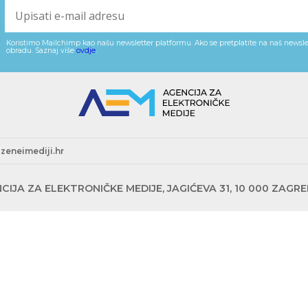
Koristimo Mailchimp kao našu newsletter platformu. Ako se pretplatite na naš newslet
obradu. Saznaj više
ovdje
.
zeneimediji.hr
CIJA ZA ELEKTRONIČKE MEDIJE, JAGIĆEVA 31, 10 000 ZAGR