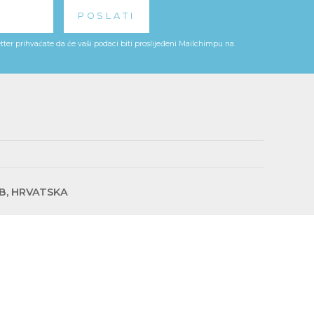
ter prihvaćate da će vaši podaci biti proslijeđeni Mailchimpu na
EB, HRVATSKA