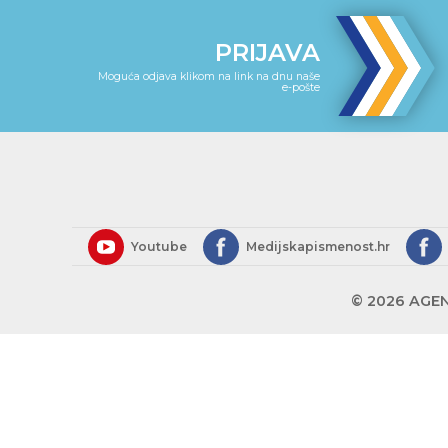
PRIJAVA
Moguća odjava klikom na link na dnu naše
e-pošte
Youtube
Medijskapismenost.hr
© 2026 AGEN