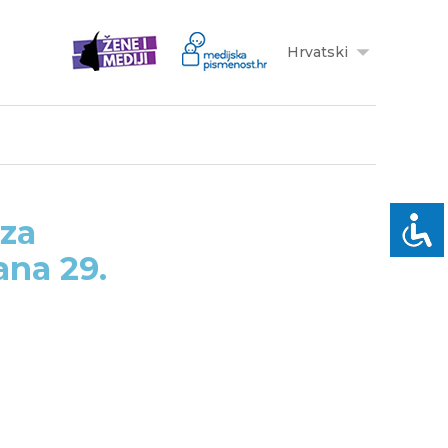
Hrvatski
 za
ana 29.