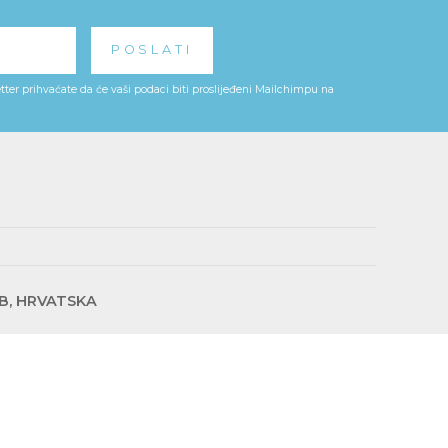
ter prihvaćate da će vaši podaci biti proslijeđeni Mailchimpu na
EB, HRVATSKA