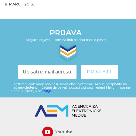
8. MARCH 2013.
PRIJAVA
Moguća odjava klikom na link na dnu naše e-pošte
Koristimo Mailchimp kao našu newsletter platformu. Ako se pretplatite na
naš newsletter prihvaćate da će vaši podaci biti proslijeđeni Mailchimpu na
obradu. Saznaj više
ovdje
.
Youtube