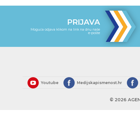
PRIJAVA
Moguća odjava klikom na link na dnu naše
e-pošte
Youtube
Medijskapismenost.hr
© 2026 AGEN