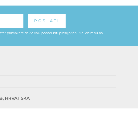
ter prihvaćate da će vaši podaci biti proslijeđeni Mailchimpu na
EB, HRVATSKA