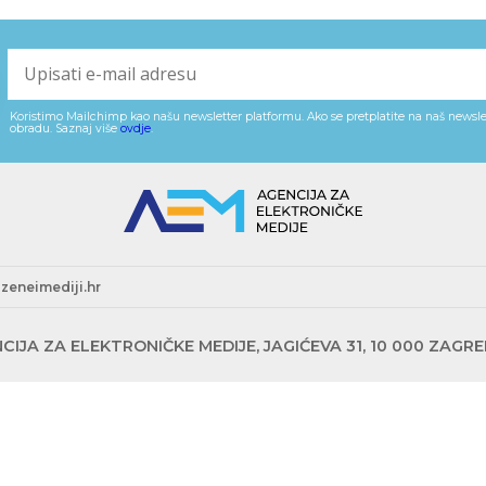
Koristimo Mailchimp kao našu newsletter platformu. Ako se pretplatite na naš newslet
obradu. Saznaj više
ovdje
.
zeneimediji.hr
CIJA ZA ELEKTRONIČKE MEDIJE, JAGIĆEVA 31, 10 000 ZAGR