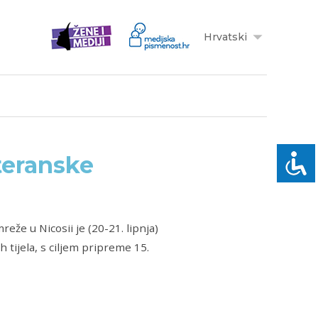
Hrvatski
teranske
eže u Nicosii je (20-21. lipnja)
tijela, s ciljem pripreme 15.