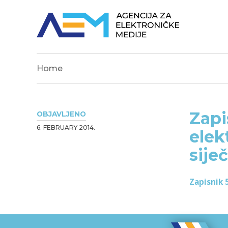
Home
Zapi
OBJAVLJENO
6. FEBRUARY 2014.
elek
sije
Zapisnik 