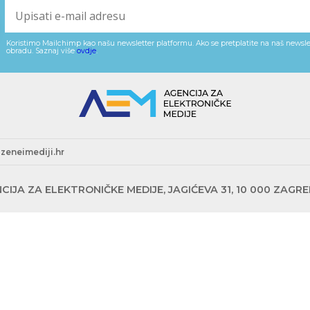
Koristimo Mailchimp kao našu newsletter platformu. Ako se pretplatite na naš newslet
obradu. Saznaj više
ovdje
.
zeneimediji.hr
CIJA ZA ELEKTRONIČKE MEDIJE, JAGIĆEVA 31, 10 000 ZAGR