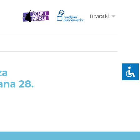
Hrvatski
za
ana 28.