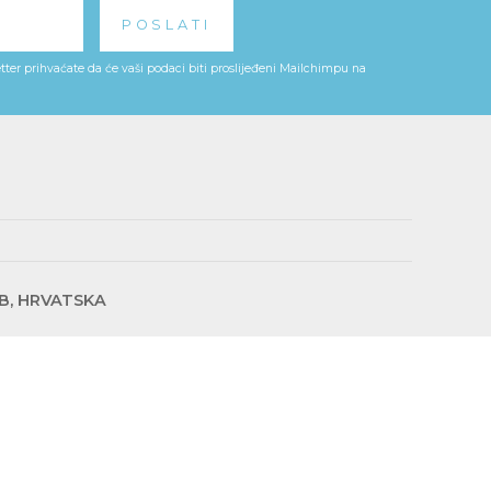
ter prihvaćate da će vaši podaci biti proslijeđeni Mailchimpu na
EB, HRVATSKA