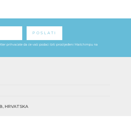
ter prihvaćate da će vaši podaci biti proslijeđeni Mailchimpu na
EB, HRVATSKA