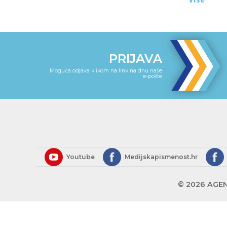
PRIJAVA
Moguća odjava klikom na link na dnu naše
e-pošte
Youtube
Medijskapismenost.hr
© 2026 AGEN