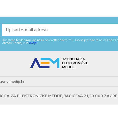
Koristimo Mailchimp kao našu newsletter platformu. Ako se pretplatite na naš newslet
obradu. Saznaj više
ovdje
.
zeneimediji.hr
CIJA ZA ELEKTRONIČKE MEDIJE, JAGIĆEVA 31, 10 000 ZAGR