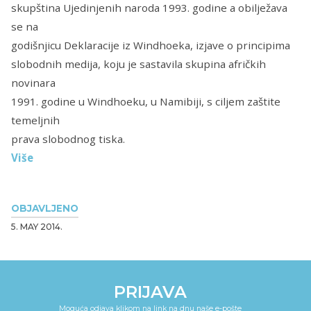
skupština Ujedinjenih naroda 1993. godine a obilježava
se na
godišnjicu Deklaracije iz Windhoeka, izjave o principima
slobodnih medija, koju je sastavila skupina afričkih
novinara
1991. godine u Windhoeku, u Namibiji, s ciljem zaštite
temeljnih
prava slobodnog tiska.
Više
OBJAVLJENO
5. MAY 2014.
PRIJAVA
Moguća odjava klikom na link na dnu naše e-pošte