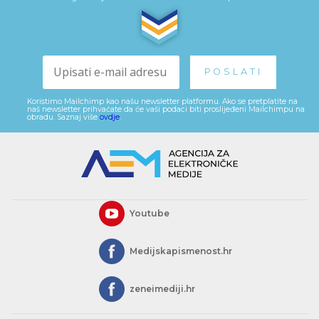
Koristimo Mailchimp kao našu newsletter platformu. Ako se pretplatite na
naš newsletter prihvaćate da će vaši podaci biti proslijeđeni Mailchimpu na
obradu. Saznaj više
ovdje
.
Youtube
Medijskapismenost.hr
zeneimediji.hr