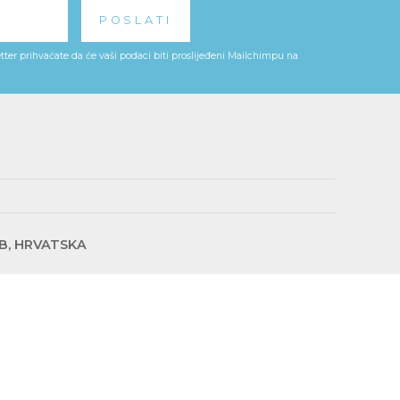
ter prihvaćate da će vaši podaci biti proslijeđeni Mailchimpu na
EB, HRVATSKA