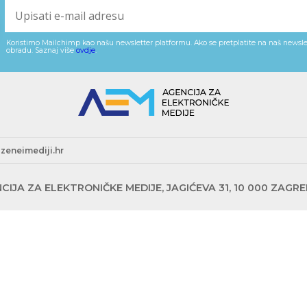
Koristimo Mailchimp kao našu newsletter platformu. Ako se pretplatite na naš newslet
obradu. Saznaj više
ovdje
.
zeneimediji.hr
CIJA ZA ELEKTRONIČKE MEDIJE, JAGIĆEVA 31, 10 000 ZAGR