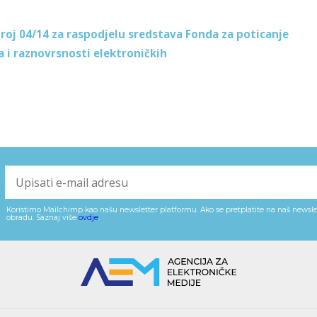
broj 04/14 za raspodjelu sredstava Fonda za poticanje
a i raznovrsnosti elektroničkih
Koristimo Mailchimp kao našu newsletter platformu. Ako se pretplatite na naš newslet
obradu. Saznaj više
ovdje
.