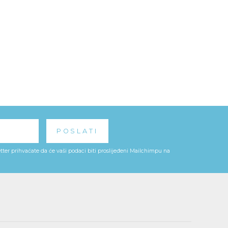
ter prihvaćate da će vaši podaci biti proslijeđeni Mailchimpu na