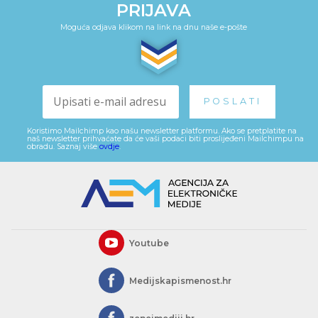
PRIJAVA
Moguća odjava klikom na link na dnu naše e-pošte
Koristimo Mailchimp kao našu newsletter platformu. Ako se pretplatite na
naš newsletter prihvaćate da će vaši podaci biti proslijeđeni Mailchimpu na
obradu. Saznaj više
ovdje
.
Youtube
Medijskapismenost.hr