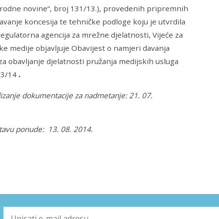
arodne novine“, broj 131/13.), provedenih pripremnih
davanje koncesija te tehničke podloge koju je utvrdila
egulatorna agencija za mrežne djelatnosti, Vijeće za
ke medije objavljuje Obavijest o namjeri davanja
za obavljanje djelatnosti pružanja medijskih usluga
 03/14
.
izanje dokumentacije za nadmetanje: 21. 07.
tavu ponude: 13. 08. 2014.