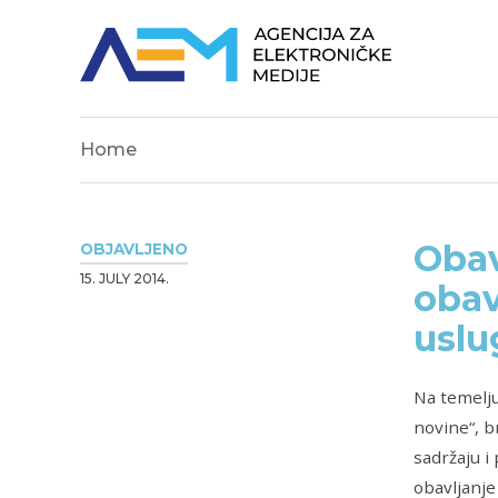
Home
Obav
OBJAVLJENO
15. JULY 2014.
obav
uslu
Na temelju
novine“, br
sadržaju i
obavljanje