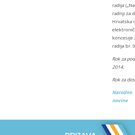
radija („N
radnji za 
Hrvatska r
elektronič
koncesije 
radija br.
Rok za pod
2014.
Rok za dos
Narodne
novine