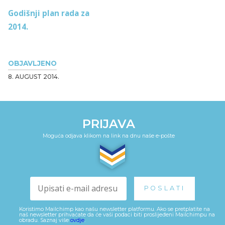
Godišnji plan rada za
2014.
OBJAVLJENO
8. AUGUST 2014.
PRIJAVA
Moguća odjava klikom na link na dnu naše e-pošte
Koristimo Mailchimp kao našu newsletter platformu. Ako se pretplatite na
naš newsletter prihvaćate da će vaši podaci biti proslijeđeni Mailchimpu na
obradu. Saznaj više
ovdje
.