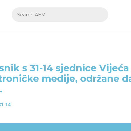
snik s 31-14 sjednice Vijeća
troničke medije, održane d
.
31-14