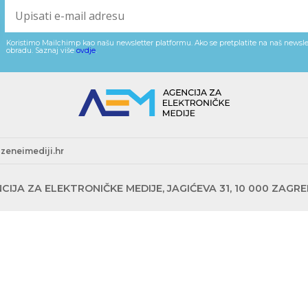
Koristimo Mailchimp kao našu newsletter platformu. Ako se pretplatite na naš newslet
obradu. Saznaj više
ovdje
.
zeneimediji.hr
CIJA ZA ELEKTRONIČKE MEDIJE, JAGIĆEVA 31, 10 000 ZAGR