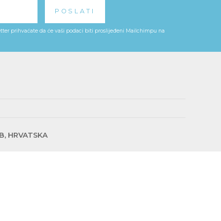
ter prihvaćate da će vaši podaci biti proslijeđeni Mailchimpu na
EB, HRVATSKA