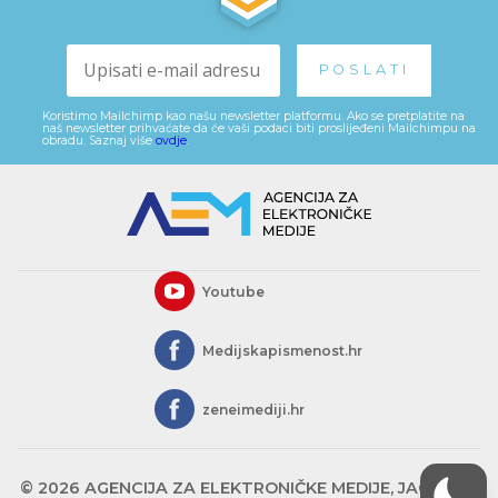
Koristimo Mailchimp kao našu newsletter platformu. Ako se pretplatite na
naš newsletter prihvaćate da će vaši podaci biti proslijeđeni Mailchimpu na
obradu. Saznaj više
ovdje
.
Youtube
Medijskapismenost.hr
zeneimediji.hr
© 2026 AGENCIJA ZA ELEKTRONIČKE MEDIJE, JAGIĆEVA