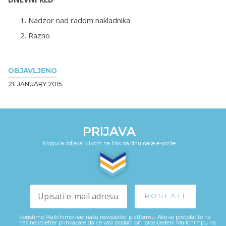
Nadzor nad radom nakladnika
Razno
OBJAVLJENO
21. JANUARY 2015.
PRIJAVA
Moguća odjava klikom na link na dnu naše e-pošte
Koristimo Mailchimp kao našu newsletter platformu. Ako se pretplatite na
naš newsletter prihvaćate da će vaši podaci biti proslijeđeni Mailchimpu na