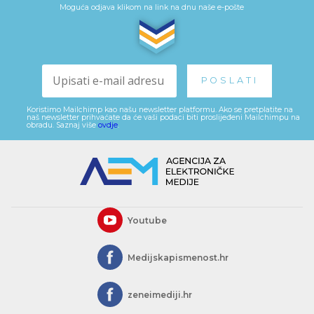
Moguća odjava klikom na link na dnu naše e-pošte
Koristimo Mailchimp kao našu newsletter platformu. Ako se pretplatite na
naš newsletter prihvaćate da će vaši podaci biti proslijeđeni Mailchimpu na
obradu. Saznaj više
ovdje
.
Youtube
Medijskapismenost.hr
zeneimediji.hr