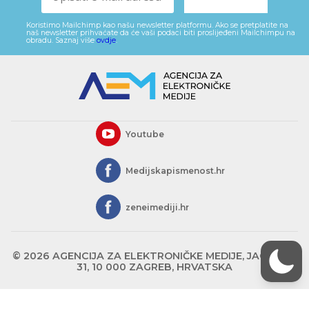
Koristimo Mailchimp kao našu newsletter platformu. Ako se pretplatite na
naš newsletter prihvaćate da će vaši podaci biti proslijeđeni Mailchimpu na
obradu. Saznaj više
ovdje
.
Youtube
Medijskapismenost.hr
zeneimediji.hr
© 2026 AGENCIJA ZA ELEKTRONIČKE MEDIJE, JAGIĆEVA
31, 10 000 ZAGREB, HRVATSKA