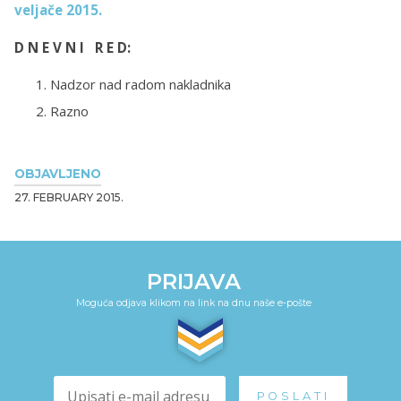
veljače 2015.
D N E V N I R E D:
Nadzor nad radom nakladnika
Razno
OBJAVLJENO
27. FEBRUARY 2015.
PRIJAVA
Moguća odjava klikom na link na dnu naše e-pošte