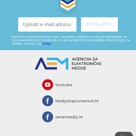
Koristimo Mailchimp kao našu newsletter platformu. Ako se pretplatite na
naš newsletter prihvaćate da će vaši podaci biti proslijeđeni Mailchimpu na
obradu. Saznaj više
ovdje
.
Youtube
Medijskapismenost.hr
zeneimediji.hr