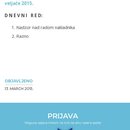
veljače 2015.
D N E V N I R E D:
Nadzor nad radom nakladnika
Razno
OBJAVLJENO
13. MARCH 2015.
PRIJAVA
Moguća odjava klikom na link na dnu naše e-pošte