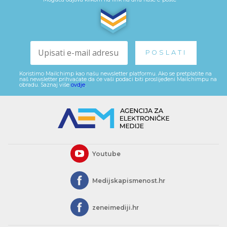
Koristimo Mailchimp kao našu newsletter platformu. Ako se pretplatite na
naš newsletter prihvaćate da će vaši podaci biti proslijeđeni Mailchimpu na
obradu. Saznaj više
ovdje
.
Youtube
Medijskapismenost.hr
zeneimediji.hr