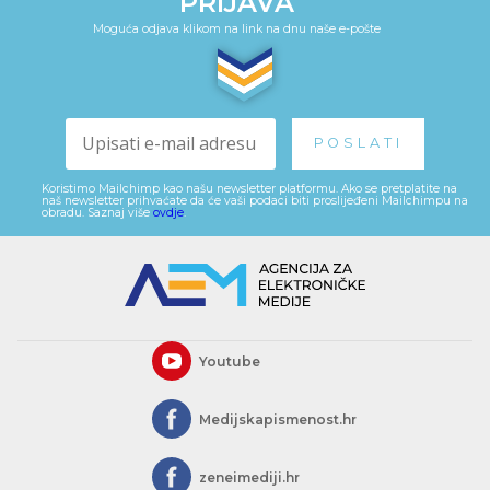
PRIJAVA
Moguća odjava klikom na link na dnu naše e-pošte
Koristimo Mailchimp kao našu newsletter platformu. Ako se pretplatite na
naš newsletter prihvaćate da će vaši podaci biti proslijeđeni Mailchimpu na
obradu. Saznaj više
ovdje
.
Youtube
Medijskapismenost.hr
zeneimediji.hr