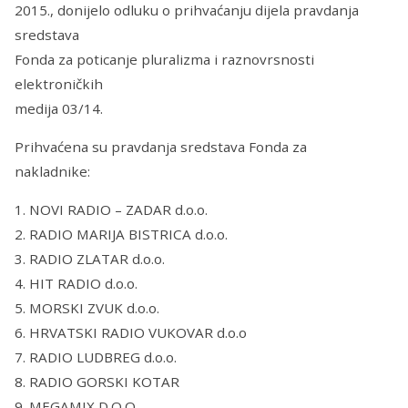
2015., donijelo odluku o prihvaćanju dijela pravdanja
sredstava
Fonda za poticanje pluralizma i raznovrsnosti
elektroničkih
medija 03/14.
Prihvaćena su pravdanja sredstava Fonda za
nakladnike:
1. NOVI RADIO – ZADAR d.o.o.
2. RADIO MARIJA BISTRICA d.o.o.
3. RADIO ZLATAR d.o.o.
4. HIT RADIO d.o.o.
5. MORSKI ZVUK d.o.o.
6. HRVATSKI RADIO VUKOVAR d.o.o
7. RADIO LUDBREG d.o.o.
8. RADIO GORSKI KOTAR
9. MEGAMIX D.O.O.