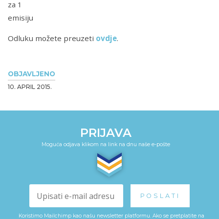
za 1
emisiju
Odluku možete preuzeti
ovdje
.
OBJAVLJENO
10. APRIL 2015.
PRIJAVA
Moguća odjava klikom na link na dnu naše e-pošte
Koristimo Mailchimp kao našu newsletter platformu. Ako se pretplatite na