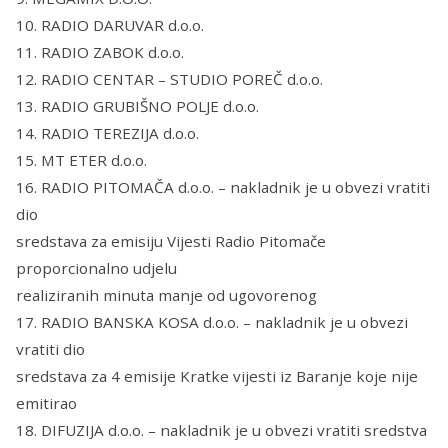
10. RADIO DARUVAR d.o.o.
11. RADIO ZABOK d.o.o.
12. RADIO CENTAR – STUDIO POREČ d.o.o.
13. RADIO GRUBIŠNO POLJE d.o.o.
14. RADIO TEREZIJA d.o.o.
15. MT ETER d.o.o.
16. RADIO PITOMAČA d.o.o. – nakladnik je u obvezi vratiti
dio
sredstava za emisiju Vijesti Radio Pitomače
proporcionalno udjelu
realiziranih minuta manje od ugovorenog
17. RADIO BANSKA KOSA d.o.o. – nakladnik je u obvezi
vratiti dio
sredstava za 4 emisije Kratke vijesti iz Baranje koje nije
emitirao
18. DIFUZIJA d.o.o. – nakladnik je u obvezi vratiti sredstva