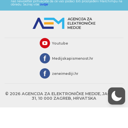
naš newsletter prihvaćate da će vaši podaci biti proslijeđeni Mailchimpu na
obradu. Saznaj više
ovdje
.
Youtube
Medijskapismenost.hr
zeneimediji.hr
© 2026 AGENCIJA ZA ELEKTRONIČKE MEDIJE, JAGIĆEVA
31, 10 000 ZAGREB, HRVATSKA