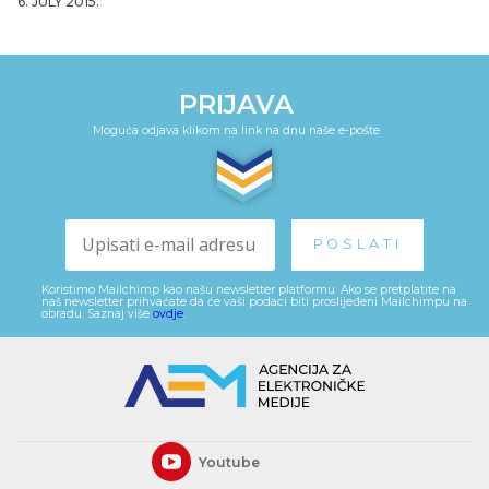
6. JULY 2015.
PRIJAVA
Moguća odjava klikom na link na dnu naše e-pošte
Koristimo Mailchimp kao našu newsletter platformu. Ako se pretplatite na
naš newsletter prihvaćate da će vaši podaci biti proslijeđeni Mailchimpu na
obradu. Saznaj više
ovdje
.
Youtube