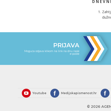
D N E V N 
Zahtj
dužno
PRIJAVA
Moguća odjava klikom na link na dnu naše
e-pošte
Youtube
Medijskapismenost.hr
© 2026 AGEN