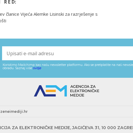
I R E D:
ev članice Vijeća Alemke Lisinski za razrješenje s
šti
Koristimo Mailchimp kao našu newsletter platformu. Ako se pretplatite na naš newslet
obradu. Saznaj više
ovdje
.
zeneimediji.hr
CIJA ZA ELEKTRONIČKE MEDIJE, JAGIĆEVA 31, 10 000 ZAGR