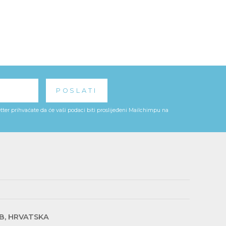
ter prihvaćate da će vaši podaci biti proslijeđeni Mailchimpu na
EB, HRVATSKA