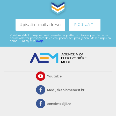
Koristimo Mailchimp kao našu newsletter platformu. Ako se pretplatite na
naš newsletter prihvaćate da će vaši podaci biti proslijeđeni Mailchimpu na
obradu. Saznaj više
ovdje
.
Youtube
Medijskapismenost.hr
zeneimediji.hr