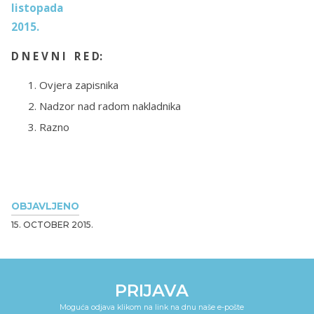
listopada
2015.
D N E V N I R E D:
Ovjera zapisnika
Nadzor nad radom nakladnika
Razno
OBJAVLJENO
15. OCTOBER 2015.
PRIJAVA
Moguća odjava klikom na link na dnu naše e-pošte