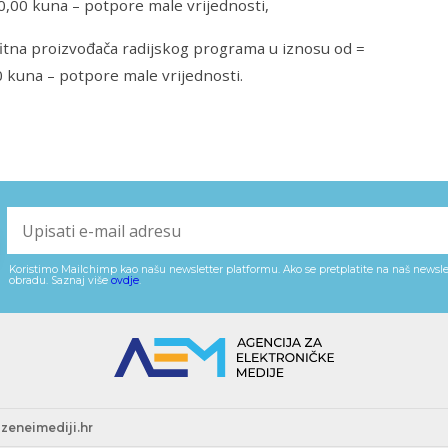
0,00 kuna – potpore male vrijednosti,
itna proizvođača radijskog programa u iznosu od =
 kuna – potpore male vrijednosti.
Koristimo Mailchimp kao našu newsletter platformu. Ako se pretplatite na naš newslet
obradu. Saznaj više
ovdje
.
zeneimediji.hr