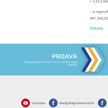
= 2.313.00
– 4 neprof
491.500,00
Odluka
PRIJAVA
Moguća odjava klikom na link na dnu naše
e-pošte
Youtube
Medijskapismenost.hr