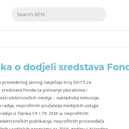
ka o dodjeli sredstava Fon
 provedenog Javnog natječaja broj 03/15 za
 sredstava Fonda za poticanje pluralizma i
sti elektroničkih medija – nakladnika televizije,
 radija, neprofitnih pružatelja medijskih usluga
i radija iz članka 19. i 79. ZEM-a, neprofitnih
 elektroničkih publikacija, neprofitnih proizvođača
lnih i radijskih programa za 2016. godinu („Narodne