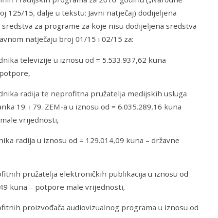
j 125/15, dalje u tekstu: Javni natječaj) dodijeljena
sredstva za programe za koje nisu dodijeljena sredstva
avnom natječaju broj 01/15 i 02/15 za:
dnika televizije u iznosu od = 5.533.937,62 kuna
 potpore,
dnika radija te neprofitna pružatelja medijskih usluga
članka 19. i 79. ZEM-a u iznosu od = 6.035.289,16 kuna
male vrijednosti,
nika radija u iznosu od = 129.014,09 kuna – državne
fitnih pružatelja elektroničkih publikacija u iznosu od
49 kuna – potpore male vrijednosti,
fitnih proizvođača audiovizualnog programa u iznosu od