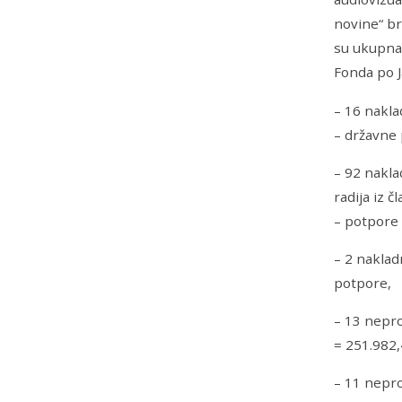
novine“ bro
su ukupna 
Fonda po J
– 16 nakla
– državne
– 92 nakla
radija iz 
– potpore 
– 2 naklad
potpore,
– 13 nepro
= 251.982,
– 11 nepro