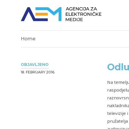
Home
Odlu
OBJAVLJENO
18. FEBRUARY 2016.
Na temelju
raspodjelu
raznovrsno
nakladnika
televizije 
pružatelja
audiovizua