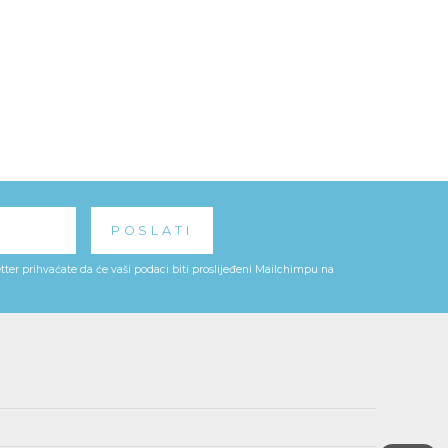
ter prihvaćate da će vaši podaci biti proslijeđeni Mailchimpu na