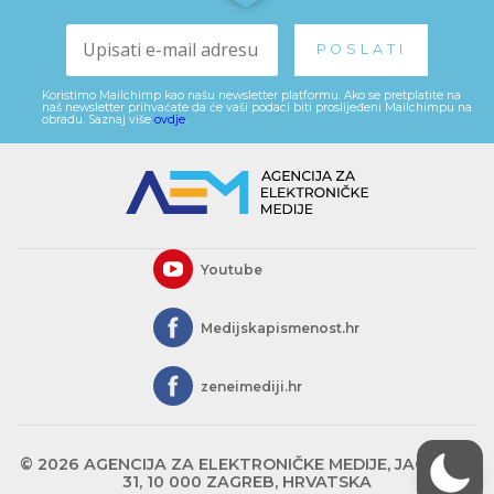
Koristimo Mailchimp kao našu newsletter platformu. Ako se pretplatite na
naš newsletter prihvaćate da će vaši podaci biti proslijeđeni Mailchimpu na
obradu. Saznaj više
ovdje
.
Youtube
Medijskapismenost.hr
zeneimediji.hr
© 2026 AGENCIJA ZA ELEKTRONIČKE MEDIJE, JAGIĆEVA
31, 10 000 ZAGREB, HRVATSKA