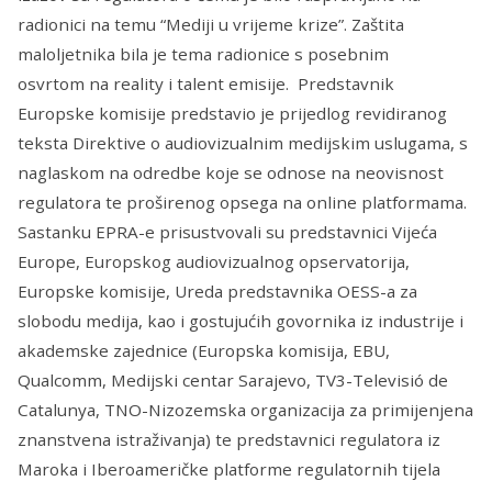
radionici na temu “Mediji u vrijeme krize”. Zaštita
maloljetnika bila je tema radionice s posebnim
osvrtom na reality i talent emisije. Predstavnik
Europske komisije predstavio je prijedlog revidiranog
teksta Direktive o audiovizualnim medijskim uslugama, s
naglaskom na odredbe koje se odnose na neovisnost
regulatora te proširenog opsega na online platformama.
Sastanku EPRA-e prisustvovali su predstavnici Vijeća
Europe, Europskog audiovizualnog opservatorija,
Europske komisije, Ureda predstavnika OESS-a za
slobodu medija, kao i gostujućih govornika iz industrije i
akademske zajednice (Europska komisija, EBU,
Qualcomm, Medijski centar Sarajevo, TV3-Televisió de
Catalunya, TNO-Nizozemska organizacija za primijenjena
znanstvena istraživanja) te predstavnici regulatora iz
Maroka i Iberoameričke platforme regulatornih tijela