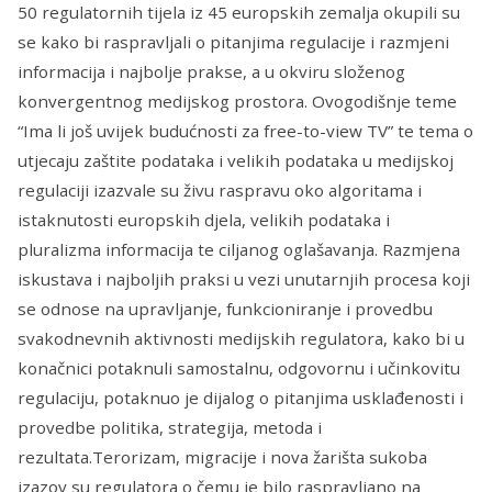
50 regulatornih tijela iz 45 europskih zemalja okupili su
se kako bi raspravljali o pitanjima regulacije i razmjeni
informacija i najbolje prakse, a u okviru složenog
konvergentnog medijskog prostora. Ovogodišnje teme
“Ima li još uvijek budućnosti za free-to-view TV” te tema o
utjecaju zaštite podataka i velikih podataka u medijskoj
regulaciji izazvale su živu raspravu oko algoritama i
istaknutosti europskih djela, velikih podataka i
pluralizma informacija te ciljanog oglašavanja. Razmjena
iskustava i najboljih praksi u vezi unutarnjih procesa koji
se odnose na upravljanje, funkcioniranje i provedbu
svakodnevnih aktivnosti medijskih regulatora, kako bi u
konačnici potaknuli samostalnu, odgovornu i učinkovitu
regulaciju, potaknuo je dijalog o pitanjima usklađenosti i
provedbe politika, strategija, metoda i
rezultata.Terorizam, migracije i nova žarišta sukoba
izazov su regulatora o čemu je bilo raspravljano na