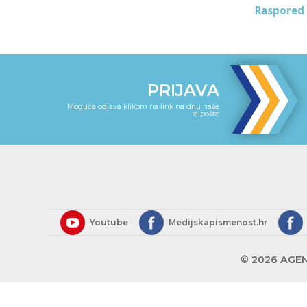
Raspored
PRIJAVA
Moguća odjava klikom na link na dnu naše
e-pošte
Youtube
Medijskapismenost.hr
© 2026 AGEN