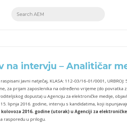
v na intervju – Analitičar m
raspisani Javni natječaj, KLASA: 112-03/16-01/0001, URBROJ: 5
ne, za prijam zaposlenika na određeno vrijeme (
do povratka z
roditeljskog dopusta)
u Agenciju za elektroničke medije, obja
 15. lipnja 2016. godine, intervju s kandidatima, koji ispunjava
 kolovoza 2016. godine (utorak) u Agenciji za elektroničke
 rasporedu u prilogu.