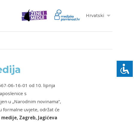
Hrvatski
edija
67-06-16-01 od 10. lipnja
aposlenice s
vljen u „Narodnim novinama“,
ju formalne uvjete, održat će
 medije, Zagreb, Jagićeva