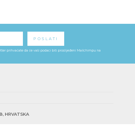
ter prihvaćate da će vaši podaci biti proslijeđeni Mailchimpu na
EB, HRVATSKA