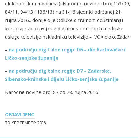
elektroničkim medijima (»Narodne novine« broj 153/09,
84/11, 94/13 i 136/13) na 31-16 sjednici održanoj 21.
rujna 2016., donijelo je Odluke o trajnom oduzimanju
koncesije za obavljanje djelatnosti pružanja medijske
usluge televizije nakladniku televizije – VOX d.o.o. Zadar:
–
na području digitalne regije D6 – dio Karlovačke i
Ličko-senjske županije
–
na području digitalne regije D7 – Zadarske,
Šibensko-kninske i dijelu Ličko-senjske županije
Narodne novine broj 87 od 28. rujna 2016.
OBJAVLJENO
30. SEPTEMBER 2016.