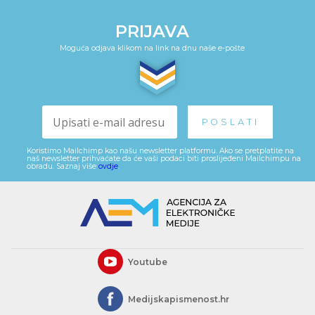
PRIJAVA
Moguća odjava klikom na link na dnu naše e-pošte
Koristimo Mailchimp kao našu newsletter platformu. Ako se pretplatite na
naš newsletter prihvaćate da će vaši podaci biti proslijeđeni Mailchimpu na
obradu. Saznaj više
ovdje
.
Youtube
Medijskapismenost.hr