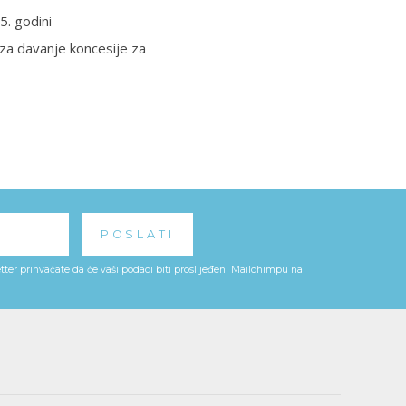
5. godini
 za davanje koncesije za
ter prihvaćate da će vaši podaci biti proslijeđeni Mailchimpu na