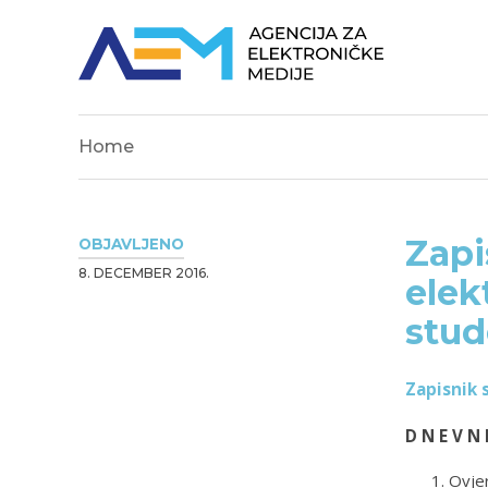
Home
Zapi
OBJAVLJENO
8. DECEMBER 2016.
elek
stud
Zapisnik 
D N E V N 
Ovjer