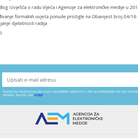
dlog Izvješća o radu Vijeća i Agencije za elektroničke medije u 201
ivanje formalnih uvjeta ponude pristigle na Obavijest broj 04/16
janje djelatnosti radija
o
Koristimo Mailchimp kao našu newsletter platformu. Ako se pretplatite na naš newslet
obradu. Saznaj više
ovdje
.