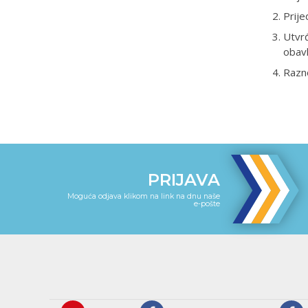
Prije
Utvrđ
obavl
Razn
PRIJAVA
Moguća odjava klikom na link na dnu naše
e-pošte