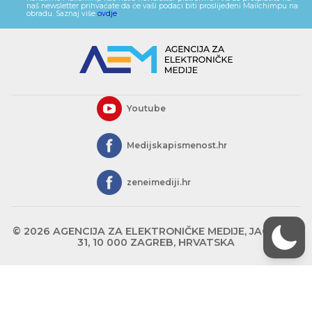
naš newsletter prihvaćate da će vaši podaci biti proslijeđeni Mailchimpu na
obradu. Saznaj više
ovdje
.
Youtube
Medijskapismenost.hr
zeneimediji.hr
© 2026 AGENCIJA ZA ELEKTRONIČKE MEDIJE, JAGIĆEVA
31, 10 000 ZAGREB, HRVATSKA