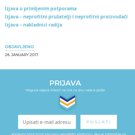
Izjava o primljenim potporama
Izjava – neprofitni pružatelji i neprofitni proizvođači
Izjava – nakladnici radija
OBJAVLJENO
26. JANUARY 2017.
PRIJAVA
Moguća odjava klikom na link na dnu naše e-pošte
Koristimo Mailchimp kao našu newsletter platformu. Ako se pretplatite na