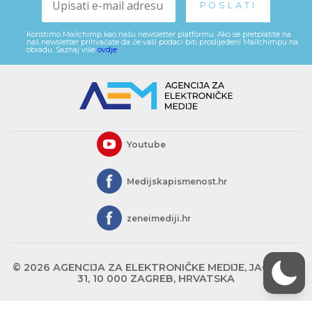
Koristimo Mailchimp kao našu newsletter platformu. Ako se pretplatite na
naš newsletter prihvaćate da će vaši podaci biti proslijeđeni Mailchimpu na
obradu. Saznaj više
ovdje
.
Youtube
Medijskapismenost.hr
zeneimediji.hr
© 2026 AGENCIJA ZA ELEKTRONIČKE MEDIJE, JAGIĆEVA
31, 10 000 ZAGREB, HRVATSKA