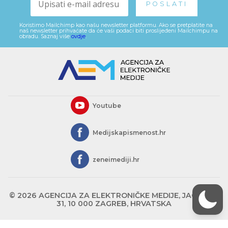
Koristimo Mailchimp kao našu newsletter platformu. Ako se pretplatite na
naš newsletter prihvaćate da će vaši podaci biti proslijeđeni Mailchimpu na
obradu. Saznaj više
ovdje
.
Youtube
Medijskapismenost.hr
zeneimediji.hr
© 2026 AGENCIJA ZA ELEKTRONIČKE MEDIJE, JAGIĆEVA
31, 10 000 ZAGREB, HRVATSKA