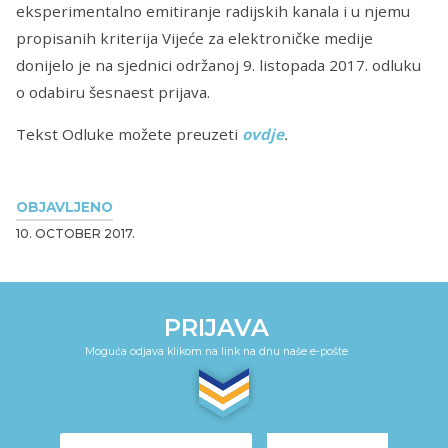
eksperimentalno emitiranje radijskih kanala i u njemu
propisanih kriterija Vijeće za elektroničke medije
donijelo je na sjednici održanoj 9. listopada 2017. odluku
o odabiru šesnaest prijava.
Tekst Odluke možete preuzeti
ovdje
.
OBJAVLJENO
10. OCTOBER 2017.
PRIJAVA
Moguća odjava klikom na link na dnu naše e-pošte