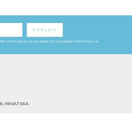
ter prihvaćate da će vaši podaci biti proslijeđeni Mailchimpu na
EB, HRVATSKA