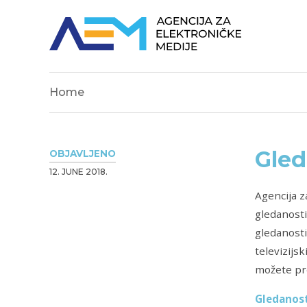
Home
Gled
OBJAVLJENO
12. JUNE 2018.
Agencija z
gledanosti
gledanost
televizijs
možete pr
Gledanost