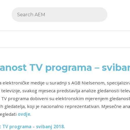
anost TV programa – sviban
a elektroničke medije u suradnji s AGB Nielsenom, specijalizi
 televizije, svakog mjeseca predstavlja analize gledanosti telev
i TV programa dobiveni su elektronskim mjerenjem gledanos
kih gledatelja, koji je nacionalno reprezentativan. Mjesečne a
egledati
ovdje
.
 TV programa – svibanj 2018.