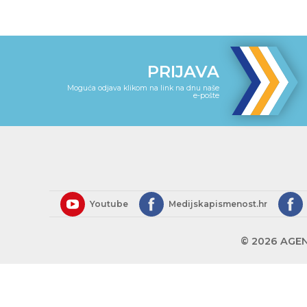
PRIJAVA
Moguća odjava klikom na link na dnu naše
e-pošte
Youtube
Medijskapismenost.hr
© 2026 AGEN