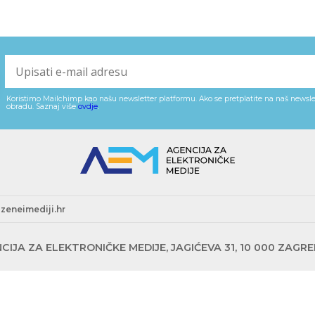
Koristimo Mailchimp kao našu newsletter platformu. Ako se pretplatite na naš newslet
obradu. Saznaj više
ovdje
.
zeneimediji.hr
CIJA ZA ELEKTRONIČKE MEDIJE, JAGIĆEVA 31, 10 000 ZAGR