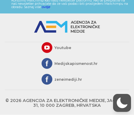
Koristimo Mailchimp kao našu newsletter platformu. Ako se pretplatite na
naš newsletter prihvaćate da će vaši podaci biti proslijeđeni Mailchimpu na
obradu. Saznaj više
ovdje
.
Youtube
Medijskapismenost.hr
zeneimediji.hr
© 2026 AGENCIJA ZA ELEKTRONIČKE MEDIJE, JAGIĆEVA
31, 10 000 ZAGREB, HRVATSKA