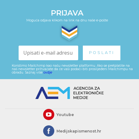
PRIJAVA
Moguća odjava klikom na link na dnu naše e-pošte
Koristimo Mailchimp kao našu newsletter platformu. Ako se pretplatite na
naš newsletter prihvaćate da će vaši podaci biti proslijeđeni Mailchimpu na
obradu. Saznaj više
ovdje
.
Youtube
Medijskapismenost.hr