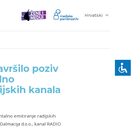
Hrvatski
avršilo poziv
alno
ijskih kanala
talno emitiranje radijskih
Dalmacija d.o.o., kanal RADIO