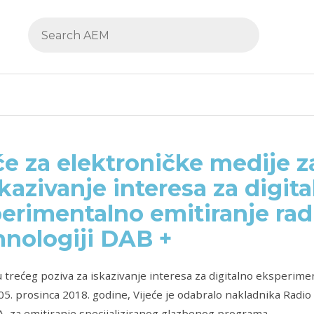
će za elektroničke medije z
skazivanje interesa za digit
erimentalno emitiranje rad
hnologiji DAB +
 trećeg poziva za iskazivanje interesa za digitalno eksperimen
05. prosinca 2018. godine, Vijeće je odabralo nakladnika Radio 
 za emitiranje specijaliziranog glazbenog programa.