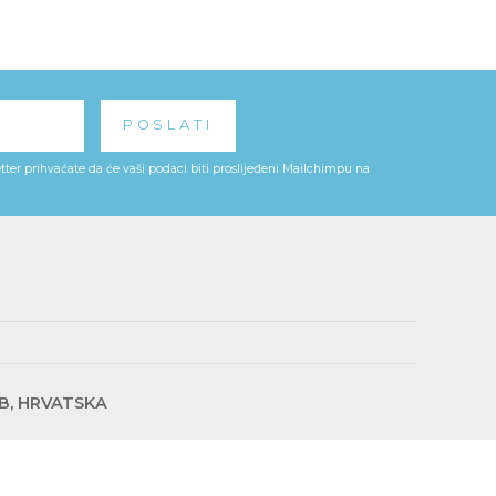
ter prihvaćate da će vaši podaci biti proslijeđeni Mailchimpu na
EB, HRVATSKA