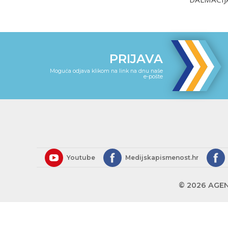
PRIJAVA
Moguća odjava klikom na link na dnu naše
e-pošte
Youtube
Medijskapismenost.hr
© 2026 AGEN