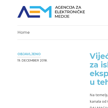
Home
Vije
OBJAVLJENO
19. DECEMBER 2018.
za i
eksp
u te
Na temelju
kanala od 
DALMACIJA,