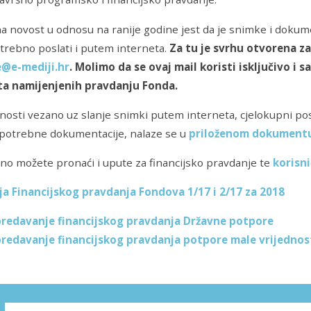
na novost u odnosu na ranije godine jest da je snimke i doku
trebno poslati i putem interneta.
Za tu je svrhu otvorena z
@e-mediji.hr
.
Molimo da se ovaj mail koristi isključivo i s
a namijenjenih pravdanju Fonda.
nosti vezano uz slanje snimki putem interneta, cjelokupni po
potrebne dokumentacije, nalaze se u
priloženom dokument
no možete pronaći i upute za financijsko pravdanje te
korisni
ja Financijskog pravdanja Fondova 1/17 i 2/17 za 2018
predavanje financijskog pravdanja Državne potpore
predavanje financijskog pravdanja potpore male vrijednos