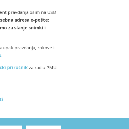
ment pravdanja osim na USB
asebna adresa e-pošte:
amo za slanje snimki i
stupak pravdanja, rokove i
u
.
čki priručnik
za rad u PMU.
ti