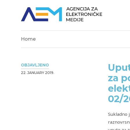
Home
Uput
OBJAVLJENO
22. JANUARY 2019.
za p
elek
02/2
Sukladno j
raznovrsno
upute za z