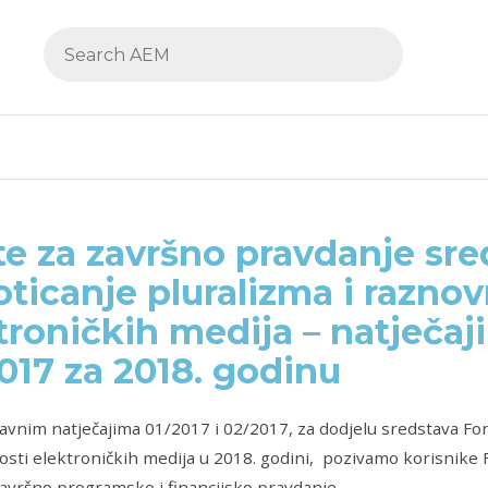
e za završno pravdanje sr
oticanje pluralizma i raznov
troničkih medija – natječaji
017 za 2018. godinu
avnim natječajima 01/2017 i 02/2017, za dodjelu sredstava Fon
sti elektroničkih medija u 2018. godini,
pozivamo korisnike 
avršno programsko i financijsko pravdanje.