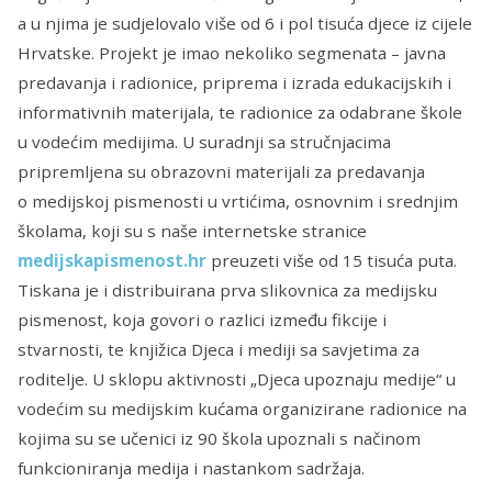
a u njima je sudjelovalo više od 6 i pol tisuća djece iz cijele
Hrvatske. Projekt je imao nekoliko segmenata – javna
predavanja i radionice, priprema i izrada edukacijskih i
informativnih materijala, te radionice za odabrane škole
u vodećim medijima. U suradnji sa stručnjacima
pripremljena su obrazovni materijali za predavanja
o medijskoj pismenosti u vrtićima, osnovnim i srednjim
školama, koji su s naše internetske stranice
medijskapismenost.hr
preuzeti više od 15 tisuća puta.
Tiskana je i distribuirana prva slikovnica za medijsku
pismenost, koja govori o razlici između fikcije i
stvarnosti, te knjižica Djeca i mediji sa savjetima za
roditelje. U sklopu aktivnosti „Djeca upoznaju medije“ u
vodećim su medijskim kućama organizirane radionice na
kojima su se učenici iz 90 škola upoznali s načinom
funkcioniranja medija i nastankom sadržaja.