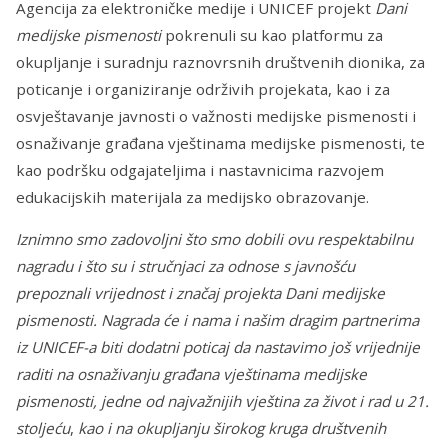
Agencija za elektroničke medije i UNICEF projekt
Dani
medijske pismenosti
pokrenuli su kao platformu za
okupljanje i suradnju raznovrsnih društvenih dionika, za
poticanje i organiziranje održivih projekata, kao i za
osvještavanje javnosti o važnosti medijske pismenosti i
osnaživanje građana vještinama medijske pismenosti, te
kao podršku odgajateljima i nastavnicima razvojem
edukacijskih materijala za medijsko obrazovanje.
Iznimno smo zadovoljni što smo dobili ovu respektabilnu
nagradu i što su i stručnjaci za odnose s javnošću
prepoznali vrijednost i značaj projekta Dani medijske
pismenosti. Nagrada će i nama i našim dragim partnerima
iz UNICEF-a biti dodatni poticaj da nastavimo još vrijednije
raditi na osnaživanju građana vještinama medijske
pismenosti, jedne od najvažnijih vještina za život i rad u 21.
stoljeću
,
kao i na okupljanju širokog kruga društvenih