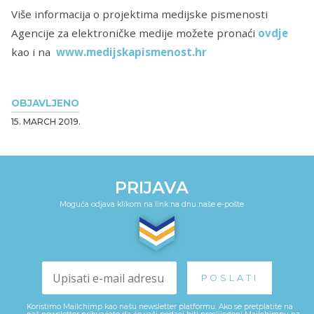
Više informacija o projektima medijske pismenosti
Agencije za elektroničke medije možete pronaći
ovdje
kao i na
www.medijskapismenost.hr
OBJAVLJENO
15. MARCH 2019.
PRIJAVA
Moguća odjava klikom na link na dnu naše e-pošte
Koristimo Mailchimp kao našu newsletter platformu. Ako se pretplatite na