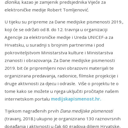
dionika
, kazao je zamjenik predsjednika Vijeće za
elektroničke medije Robert Tomljenović.
U tijeku su pripreme za Dane medijske pismenosti 2019.,
koji će se održati od 8. do 12. travnja u organizaciji
Agencije za elektroničke medije i Ureda UNICEF-a za
Hrvatsku, u suradnji s brojnim partnerima i pod
pokroviteljstvom Ministarstva kulture i Ministarstva
znanosti i obrazovanja. Za Dane medijske pismenosti
2019. bit će pripremljeni novi obrazovni materijali te
organizirana predavanja, radionice, filmske projekcije i
druge aktivnosti za djecu i odrasle. Više o projektu te o
tome kako se možete u njega uključiti pročitajte našem
internetskom portalu
medijskapismenost.hr.
Tijekom nagrađenih prvih
Dana medijske pismenosti
(travanj, 2018.) ukupno je organizirano 130 raznovrsnih
događanja i aktivnosti u čak 60 gradova diljem Hrvatske,