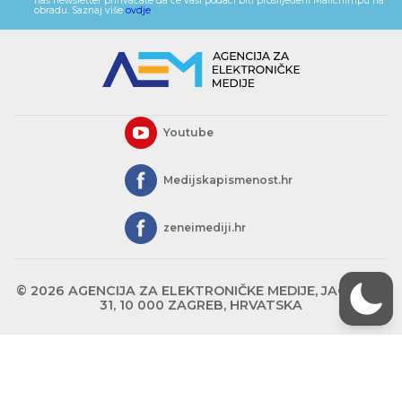
naš newsletter prihvaćate da će vaši podaci biti proslijeđeni Mailchimpu na
obradu. Saznaj više
ovdje
.
Youtube
Medijskapismenost.hr
zeneimediji.hr
© 2026 AGENCIJA ZA ELEKTRONIČKE MEDIJE, JAGIĆEVA
31, 10 000 ZAGREB, HRVATSKA