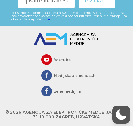
Koristimo Mailchimp kao našu newsletter platformu. Ako se pretplatite na
naš newsletter prihvaćate da će vaši podaci biti proslijeđeni Mailchimpu na
obradu. Saznaj više
ovdje
.
Youtube
Medijskapismenost.hr
zeneimediji.hr
© 2026 AGENCIJA ZA ELEKTRONIČKE MEDIJE, JAGIĆEVA
31, 10 000 ZAGREB, HRVATSKA