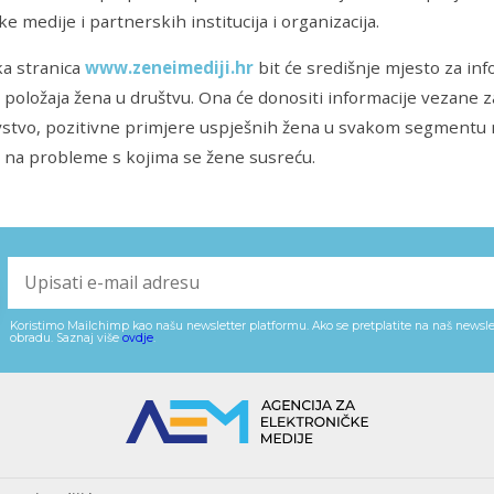
e medije i partnerskih institucija i organizacija.
ka stranica
www.zeneimediji.hr
bit će središnje mjesto za inf
položaja žena u društvu. Ona će donositi informacije vezane 
tvo, pozitivne primjere uspješnih žena u svakom segmentu na
 na probleme s kojima se žene susreću.
Koristimo Mailchimp kao našu newsletter platformu. Ako se pretplatite na naš newslet
obradu. Saznaj više
ovdje
.