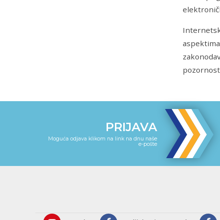
elektroničk
Internets
aspektima 
zakonodavs
pozornost
PRIJAVA
Moguća odjava klikom na link na dnu naše
e-pošte