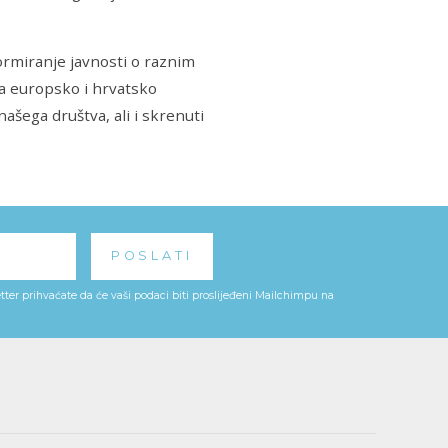
ormiranje javnosti o raznim
za europsko i hrvatsko
šega društva, ali i skrenuti
ter prihvaćate da će vaši podaci biti proslijeđeni Mailchimpu na