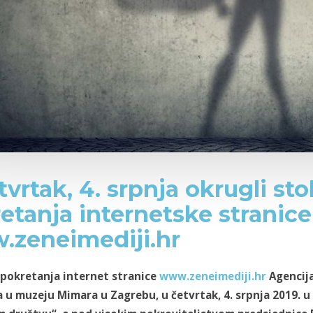
tvrtak, 4. srpnja okrugli s
etanja internetske stranice
zeneimediji.hr
okretanja internet stranice
www.zeneimediji.hr
Agencija
a u muzeju Mimara u Zagrebu, u četvrtak, 4. srpnja 2019. u 