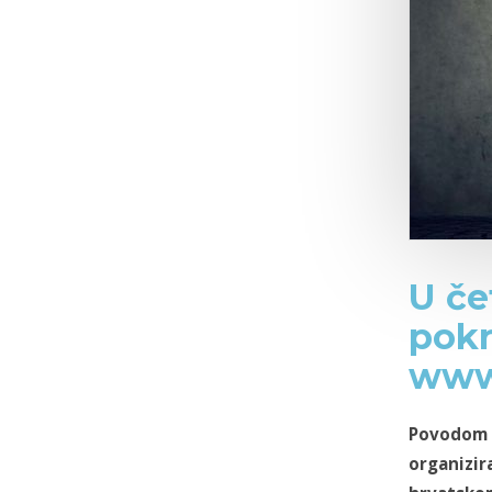
U če
pokr
www.
Povodom p
organizir