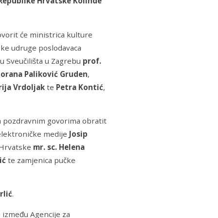
Republike Hrvatske Kolinde
vorit će ministrica kulture
ske udruge poslodavaca
u Sveučilišta u Zagrebu
prof.
orana Paliković Gruden
,
ija Vrdoljak
te
Petra Kontić
,
 a pozdravnim govorima obratit
 elektroničke medije
Josip
e Hrvatske
mr. sc. Helena
ić
te zamjenica pučke
rlić
.
 između Agencije za