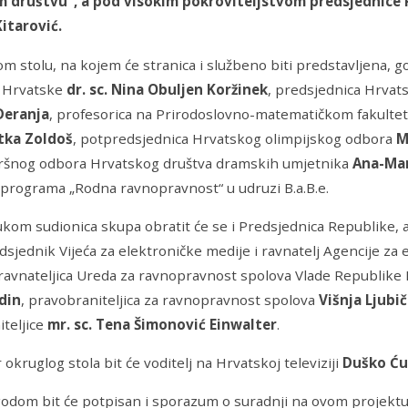
 društvu“, a pod visokim pokroviteljstvom predsjednice 
itarović.
m stolu, na kojem će stranica i službeno biti predstavljena, go
 Hrvatske
dr. sc. Nina Obuljen Koržinek
, predsjednica Hrvat
Deranja
, profesorica na Prirodoslovno-matematičkom fakultet
atka Zoldoš
, potpredsjednica Hrvatskog olimpijskog odbora
M
zvršnog odbora Hrvatskog društva dramskih umjetnika
Ana-Mar
a programa „Rodna ravnopravnost“ u udruzi B.a.B.e.
kom sudionica skupa obratit će se i Predsjednica Republike,
edsjednik Vijeća za elektroničke medije i ravnatelj Agencije za
 ravnateljica Ureda za ravnopravnost spolova Vlade Republik
din
, pravobraniteljica za ravnopravnost spolova
Višnja Ljubič
teljice
mr. sc. Tena Šimonović Einwalter
.
okruglog stola bit će voditelj na Hrvatskoj televiziji
Duško Ću
odom bit će potpisan i sporazum o suradnji na ovom projektu