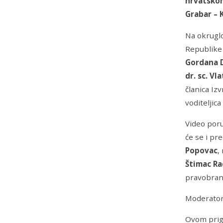
hrvatskom
Grabar – K
Na okruglo
Republike
Gordana 
dr. sc. Vl
članica I
voditeljic
Video poru
će se i pr
Popovac
,
Štimac Ra
pravobrani
Moderator 
Ovom prig