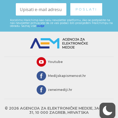
Koristimo Mailchimp kao našu newsletter platformu. Ako se pretplatite na
naš newsletter prihvaćate da će vaši podaci biti proslijeđeni Mailchimpu na
obradu. Saznaj više
ovdje
.
Youtube
Medijskapismenost.hr
zeneimediji.hr
© 2026 AGENCIJA ZA ELEKTRONIČKE MEDIJE, JAGIĆEVA
31, 10 000 ZAGREB, HRVATSKA