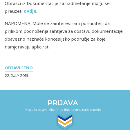
Obrasci iz Dokumentacije za nadmetanje mogu se
preuzeti
ovdje
.
NAPOMENA: Mole se zainteresirani ponuditelji da
prilikom podnošenja zahtjeva za dostavu dokumentacije
obavezno naznače koncesijsko područje za koje
namjeravaju aplicirati.
OBJAVLJENO
22. JULY 2019.
PRIJAVA
Moguća odjava klikom na link na dnu naše e-pošte