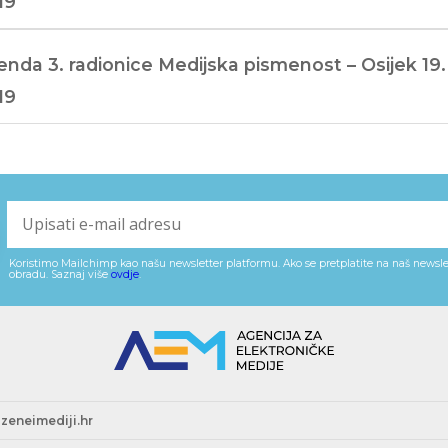
19
nda 3. radionice Medijska pismenost – Osijek 19.
19
Koristimo Mailchimp kao našu newsletter platformu. Ako se pretplatite na naš newslet
obradu. Saznaj više
ovdje
.
zeneimediji.hr