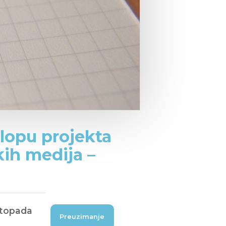
klopu projekta
kih medija –
istopada
Preuzimanje