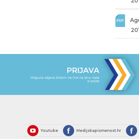
20
Age
20
PRIJAVA
Moguća odjava klikom na link na dnu naše
e-pošte
Youtube
Medijskapismenost.hr