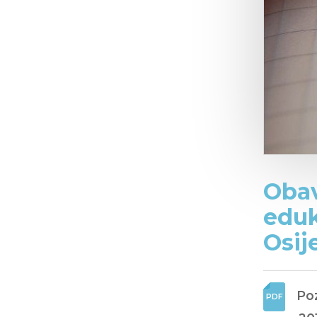
Obav
eduk
Osij
Poz