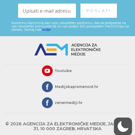
Koristimo Mailchimp kao našu newsletter platformu. Ako se pretplatite na
naš newsletter prihvaćate da će vaši podaci biti proslijeđeni Mailchimpu na
obradu. Saznaj više
ovdje
.
Youtube
Medijskapismenost.hr
zeneimediji.hr
© 2026 AGENCIJA ZA ELEKTRONIČKE MEDIJE, JAGIĆEVA
31, 10 000 ZAGREB, HRVATSKA