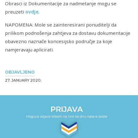
Obrasci iz Dokumentacije za nadmetanje mogu se
preuzeti
ovdje
.
NAPOMENA: Mole se zainteresirani ponuditelji da
prilikom podnošenja zahtjeva za dostavu dokumentacije
obavezno naznače koncesijsko područje za koje
namjeravaju aplicirati.
OBJAVLJENO
27. JANUARY 2020.
PRIJAVA
Moguća odjava klikom na link na dnu naše e-pošte